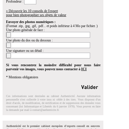
Profondeur :
» Découvrir les 10 conseils de l'expert
pour bien photographier ses objets de valeur
Envoyer des photos numériques :
(Format .zip, .jpg, .gif, .pdf... et poids inférieur à 4 Mo par fichier. )
Une photo générale de face :
Une photo du dos ou du dessous :
Une signature ou un détail :
Si vous rencontrez la moindre difficulté pour nous faire
parvenir vos images, vous pouvez nous contacter à
ICI
* Mentions obligatoires
Ces informations sont destinées au cabinet Authenticité. Aucune information
personnelle n'est collectée à votre insu ni cédée à des tiers. Vous disposez d'un
droit d'accés, de modification, de rectification et de suppression des données vous
concernant (loi Informatique et Libertés du 6 janvier 1978). Vous pouvez en faire
la demande par mail à
contact@authenticite.fr
.
Authenticité est le premier cabinet européen d'experts conseil en oeuvres