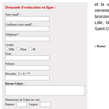
et la
v
Demande d'estimation en ligne :
verrer
Votre email* :
bronzes
Lille,
Confirmez votre email* :
Saint-
Téléphone* :
Civilité :
» Retour
Mlle
Mme
M.
Nom :
Prénom :
Résoudre : 5 + 4 = ?*
Décrire l'objet :
Dimensions de l'objet (en cm) :
Hauteur :
Largeur :