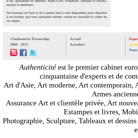
d'art, spécialistes en meubles, objets d'art, sculptures, tableaux et dessins,
anciens et modernes.
Nos bureaux de Paris et de Londres sont à votre disposition pour répondre
à vos besoins que vous souhaitiez acheter, vendre ou connaître la valeur de
vos objets.
©Authenticite Partnership
Accueil
Exper
2008 - 2025
Actualités
Inven
Vente
Authenticité
est le premier cabinet euro
cinquantaine d'experts et de comm
Art d'Asie, Art moderne, Art contemporain, A
Armes anciennes
Assurance Art et clientèle privée, Art nouve
Estampes et livres, Mobil
Photographie, Sculpture, Tableaux et dessins 
e