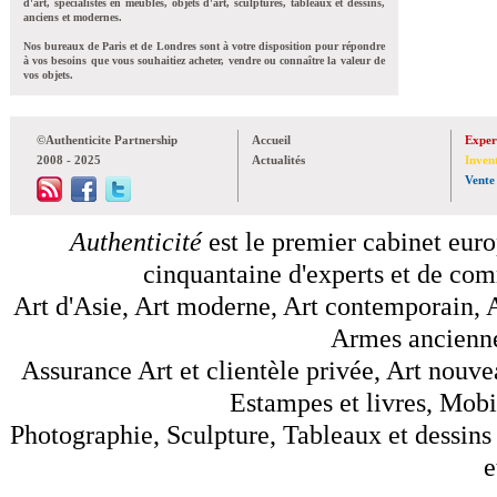
d'art, spécialistes en meubles, objets d'art, sculptures, tableaux et dessins,
anciens et modernes.
Nos bureaux de Paris et de Londres sont à votre disposition pour répondre
à vos besoins que vous souhaitiez acheter, vendre ou connaître la valeur de
vos objets.
©Authenticite Partnership
Accueil
Exper
2008 - 2025
Actualités
Inven
Vente
Authenticité
est le premier cabinet euro
cinquantaine d'experts et de comm
Art d'Asie, Art moderne, Art contemporain, A
Armes anciennes
Assurance Art et clientèle privée, Art nouve
Estampes et livres, Mobil
Photographie, Sculpture, Tableaux et dessins 
e