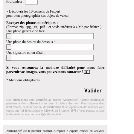
Profondeur :
» Découvrir les 10 conseils de l'expert
pour bien photographier ses objets de valeur
Envoyer des photos numériques :
(Format .zip, .jpg, .gif, .pdf... et poids inférieur à 4 Mo par fichier. )
Une photo générale de face :
Une photo du dos ou du dessous :
Une signature ou un détail :
Si vous rencontrez la moindre difficulté pour nous faire
parvenir vos images, vous pouvez nous contacter à
ICI
* Mentions obligatoires
Ces informations sont destinées au cabinet Authenticité. Aucune information
personnelle n'est collectée à votre insu ni cédée à des tiers. Vous disposez d'un
droit d'accés, de modification, de rectification et de suppression des données vous
concernant (loi Informatique et Libertés du 6 janvier 1978). Vous pouvez en faire
la demande par mail à
contact@authenticite.fr
.
Authenticité est le premier cabinet européen d'experts conseil en oeuvres