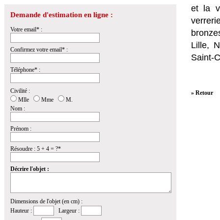
et la
v
Demande d'estimation en ligne :
verrer
Votre email* :
bronzes
Lille,
Confirmez votre email* :
Saint-
Téléphone* :
Civilité :
» Retour
Mlle
Mme
M.
Nom :
Prénom :
Résoudre : 5 + 4 = ?*
Décrire l'objet :
Dimensions de l'objet (en cm) :
Hauteur :
Largeur :