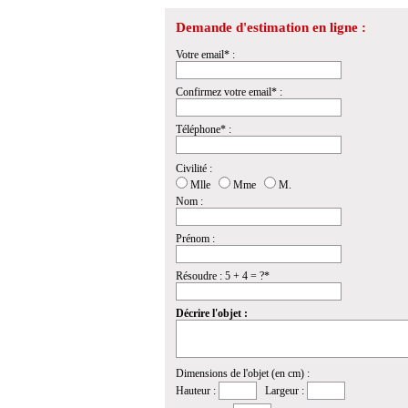
Demande d'estimation en ligne :
Votre email* :
Confirmez votre email* :
Téléphone* :
Civilité :
Mlle
Mme
M.
Nom :
Prénom :
Résoudre : 5 + 4 = ?*
Décrire l'objet :
Dimensions de l'objet (en cm) :
Hauteur :
Largeur :