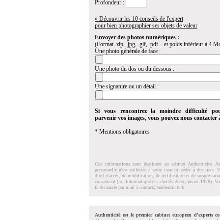
Profondeur :
» Découvrir les 10 conseils de l'expert
pour bien photographier ses objets de valeur
Envoyer des photos numériques :
(Format .zip, .jpg, .gif, .pdf... et poids inférieur à 4 Mo
Une photo générale de face :
Une photo du dos ou du dessous :
Une signature ou un détail :
Si vous rencontrez la moindre difficulté po
parvenir vos images, vous pouvez nous contacter
* Mentions obligatoires
Ces informations sont destinées au cabinet Authenticité. A
personnelle n'est collectée à votre insu ni cédée à des tiers.
droit d'accés, de modification, de rectification et de suppressi
concernant (loi Informatique et Libertés du 6 janvier 1978). V
la demande par mail à
contact@authenticite.fr
.
Authenticité est le premier cabinet européen d'experts co