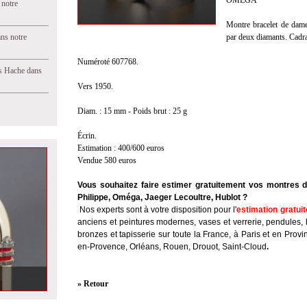
OMEGA
 notre
Montre bracelet de dame 
ns notre
par deux diamants. Cadr
Numéroté 607768.
s Hache dans
Vers 1950.
Diam. : 15 mm - Poids brut : 25 g
Écrin.
Estimation : 400/600 euros
Vendue 580 euros
Vous souhaitez faire estimer gratuitement vos montres d
Philippe, Oméga, Jaeger Lecoultre, Hublot ?
Nos experts sont à votre disposition pour l'
estimation gratuit
anciens et peintures modernes, vases et verrerie, pendules, 
bronzes et tapisserie sur toute la France, à Paris et en Provi
en-Provence, Orléans, Rouen, Drouot, Saint-Cloud
.
» Retour