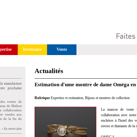
pertise
Inventaire
Vente
Actualités
 la manufacture
Estimation d'ume montre de dame Oméga en o
tre prochaine
Rubrique
Expertise et estimation
,
Bijoux et montres de collection
des ventes de
teau de Maîtres
La maison de vente G
n collaboration
uite vendra aux
collaboration avec notre
on de la fin du
enchères à l'hotel des 
orrose et diamants de l
» En savoir plus