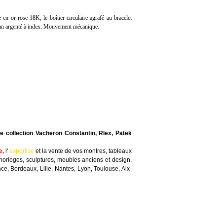
en or rose 18K, le boîtier circulaire agrafé au bracelet
an argenté à index. Mouvement mécanique.
e collection Vacheron Constantin, Rlex, Patek
e
,
l'
expertise
et la
vente
de vos montres, tableaux
horloges, sculptures, meubles anciens et design,
nce, Bordeaux, Lille, Nantes, Lyon, Toulouse, Aix-