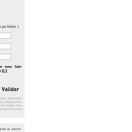
 par fichier. )
ur nous faire
 à
ICI
ucune information
 Vous disposez d'un
on des données vous
ous pouvez en faire
nseil en oeuvres