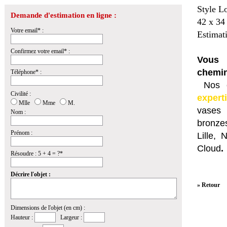
Style L
Demande d'estimation en ligne :
42 x 34
Votre email* :
Estimat
Confirmez votre email* :
Vous 
chemin
Téléphone* :
Nos e
Civilité :
expert
Mlle
Mme
M.
vases 
Nom :
bronzes
Prénom :
Lille,
Cloud
.
Résoudre : 5 + 4 = ?*
Décrire l'objet :
» Retour
Dimensions de l'objet (en cm) :
Hauteur :
Largeur :