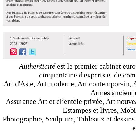
d'art, spécialistes en meubles, objets d'art, sculptures, tableaux et dessins,
anciens et modernes.
Nos bureaux de Paris et de Londres sont à votre disposition pour répondre
à vos besoins que vous souhaitiez acheter, vendre ou connaître la valeur de
vos objets.
©Authenticite Partnership
Accueil
Exper
2008 - 2025
Actualités
Inven
Vente
Authenticité
est le premier cabinet euro
cinquantaine d'experts et de comm
Art d'Asie, Art moderne, Art contemporain, A
Armes anciennes
Assurance Art et clientèle privée, Art nouve
Estampes et livres, Mobil
Photographie, Sculpture, Tableaux et dessins 
e