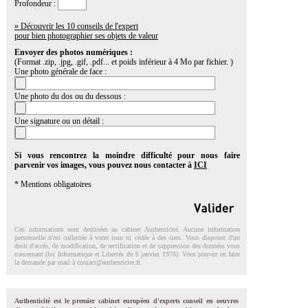
Profondeur :
» Découvrir les 10 conseils de l'expert
pour bien photographier ses objets de valeur
Envoyer des photos numériques :
(Format .zip, .jpg, .gif, .pdf... et poids inférieur à 4 Mo par fichier. )
Une photo générale de face :
Une photo du dos ou du dessous :
Une signature ou un détail :
Si vous rencontrez la moindre difficulté pour nous faire
parvenir vos images, vous pouvez nous contacter à
ICI
* Mentions obligatoires
Ces informations sont destinées au cabinet Authenticité. Aucune information
personnelle n'est collectée à votre insu ni cédée à des tiers. Vous disposez d'un
droit d'accés, de modification, de rectification et de suppression des données vous
concernant (loi Informatique et Libertés du 6 janvier 1978). Vous pouvez en faire
la demande par mail à
contact@authenticite.fr
.
Authenticité est le premier cabinet européen d'experts conseil en oeuvres